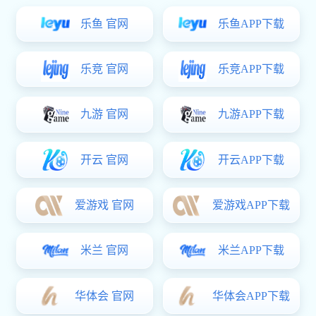
乐鱼 官网
乐鱼APP下载
乐竞 官网
乐竞APP下载
九游 官网
九游APP下载
开云 官网
开云APP下载
爱游戏 官网
爱游戏APP下载
米兰 官网
米兰APP下载
华体会 官网
华体会APP下载