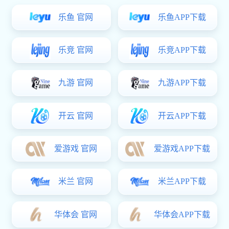
乐鱼 官网
乐鱼APP下载
乐竞 官网
乐竞APP下载
九游 官网
九游APP下载
开云 官网
开云APP下载
爱游戏 官网
爱游戏APP下载
米兰 官网
米兰APP下载
华体会 官网
华体会APP下载