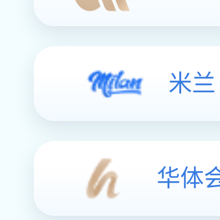
米兰
华体会