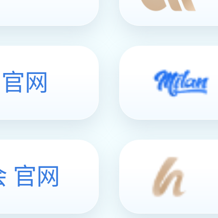
 官网
 官网