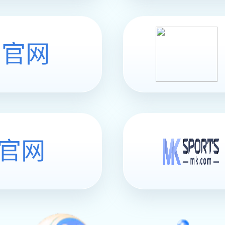
 官网
 官网