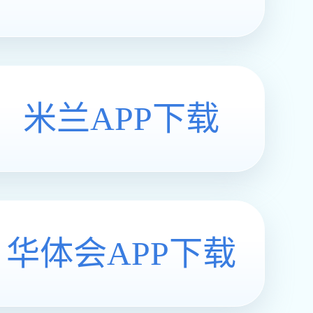
米兰APP下载
华体会APP下载