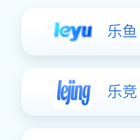
乐鱼
乐竞