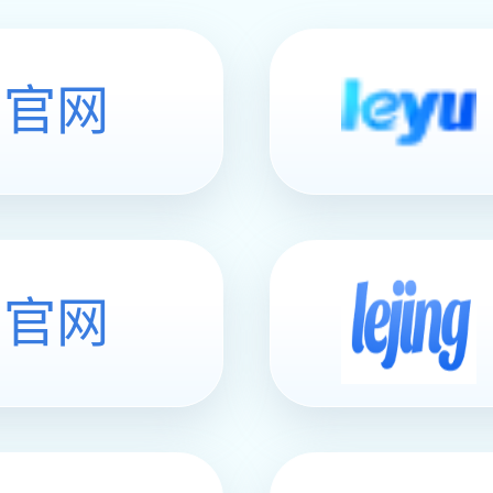
 官网
 官网