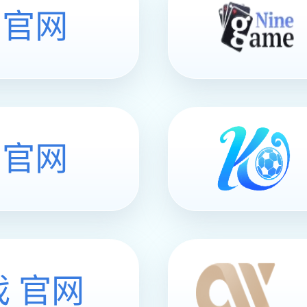
 官网
 官网
 官网